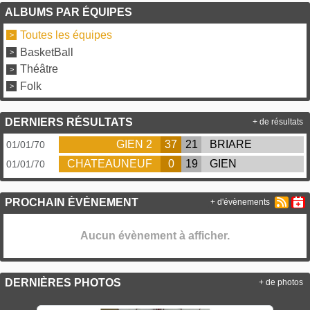
ALBUMS PAR ÉQUIPES
Toutes les équipes
BasketBall
Théâtre
Folk
DERNIERS RÉSULTATS
+ de résultats
GIEN 2
37
21
BRIARE
01/01/70
CHATEAUNEUF
0
19
GIEN
01/01/70
PROCHAIN ÉVÈNEMENT
+ d'évènements
Aucun évènement à afficher.
DERNIÈRES PHOTOS
+ de photos